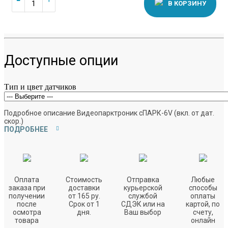
В КОРЗИНУ
Доступные опции
Тип и цвет датчиков
Подробное описание Видеопарктроник сПАРК-6V (вкл. от дат.
скор.)
ПОДРОБНЕЕ
Оплата
Стоимость
Отправка
Любые
заказа при
доставки
курьерской
способы
получении
от 165 ру.
службой
оплаты
после
Срок от 1
СДЭК или на
картой, по
осмотра
дня.
Ваш выбор
счету,
товара
онлайн