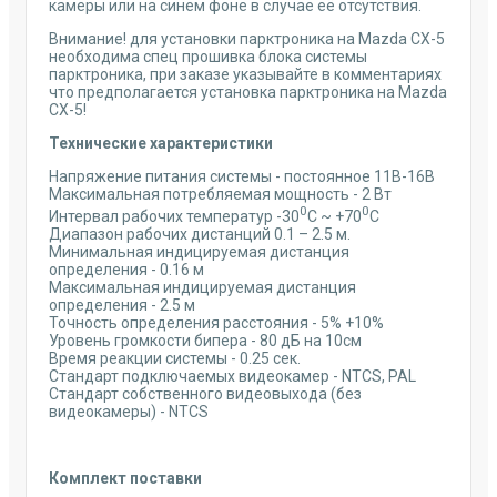
камеры или на синем фоне в случае её отсутствия.
Внимание! для установки парктроника на Mazda CX-5
необходима спец прошивка блока системы
парктроника, при заказе указывайте в комментариях
что предполагается установка парктроника на Mazda
CX-5!
Технические характеристики
Напряжение питания системы - постоянное 11В-16В
Максимальная потребляемая мощность - 2 Вт
0
0
Интервал рабочих температур -30
С ~ +70
С
Диапазон рабочих дистанций 0.1 – 2.5 м.
Минимальная индицируемая дистанция
определения - 0.16 м
Максимальная индицируемая дистанция
определения - 2.5 м
Точность определения расстояния - 5% +10%
Уровень громкости бипера - 80 дБ на 10см
Время реакции системы - 0.25 сек.
Стандарт подключаемых видеокамер - NTCS, PAL
Стандарт собственного видеовыхода (без
видеокамеры) - NTCS
Комплект поставки