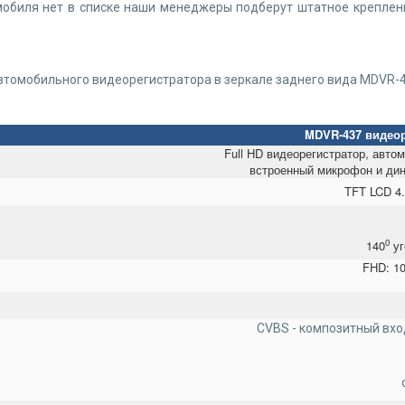
мобиля нет в списке наши менеджеры подберут штатное креплени
автомобильного видеорегистратора в зеркале заднего вида MDVR-
MDVR-437 видеор
Full HD видеорегистратор, авто
встроенный микрофон и дин
TFT LCD 4.
0
140
уг
FHD: 108
CVBS - композитный вхо