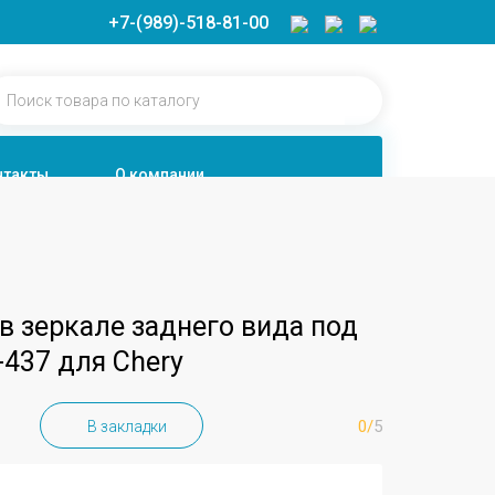
+7-(989)-518-81-00
нтакты
О компании
 в зеркале заднего вида под
437 для Chery
0/
5
В закладки