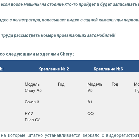
если возле машины на стоянке кто-то пройдет и будет записывать п
део с регистратора, показывает видео с задней камеры при парко
ез труда рассмотреть номера проезжающих автомобилей!
со следующими моделями Chery :
 №1
Крепление № 2
Крепление №6
Модель
Год
Модель
Год
Мо
Chery A5
V5
Ti
Cowin 3
A1
FY-2
QQ
Riich G3
на которые штатно устанавливается зеркало с видеорегистра