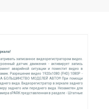
еркала!
матривать записанное видеорегистратором видео.
троенный датчик движения - активирует запись
момент аварийной ситуации и поместит видео в
мик. Разрешение видео 1920х1080 (FHD) 1080P -
А НА БОЛЬШИНСТВО МОДЕЛЕЙ АВТО!!! При помощи
аднего вида. Видеорегистратор в зеркале заднего
меру заднего или переднего вида. Незаметен для
камера sPARK представленная в разделе - Штатные