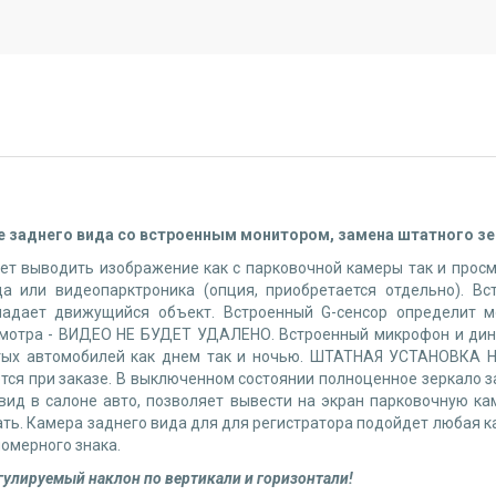
ле заднего вида со встроенным монитором, замена штатного з
яет выводить изображение как с парковочной камеры так и прос
 или видеопарктроника (опция, приобретается отдельно). Вс
падает движущийся объект. Встроенный G-сенсор определит 
отра - ВИДЕО НЕ БУДЕТ УДАЛЕНО. Встроенный микрофон и дина
нятых автомобилей как днем так и ночью. ШТАТНАЯ УСТАНОВК
тся при заказе. В выключенном состоянии полноценное зеркало з
вид в салоне авто, позволяет вывести на экран парковочную ка
ть. Камера заднего вида для для регистратора подойдет любая 
номерного знака.
гулируемый наклон по вертикали и горизонтали!