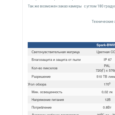
Так же возможен заказ камеры с углом 180 градус
Технические 
Spark-BW0
Светочувствительная матрица
Цветная C
Влагозащита и защита от пыли
IP 67
PAL
Кол-во пикселов
720(Г) x 576
Разрешение
510 ТВ лин
0
Угол обзора
170
Мин. освещенность
0,02 лк
Напряжение питания
12В
Потребление
0.8Вт
0
Диапазон рабочих температур
-30
С до +7