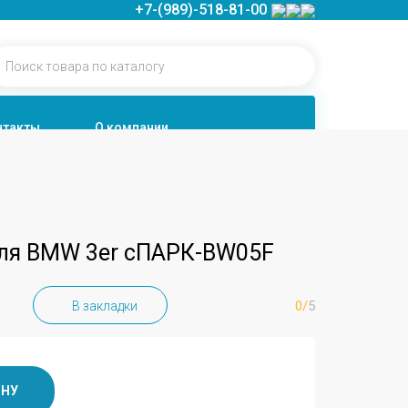
+7-(989)-518-81-00
нтакты
О компании
для BMW 3er сПАРК-BW05F
0/
5
В закладки
ИНУ