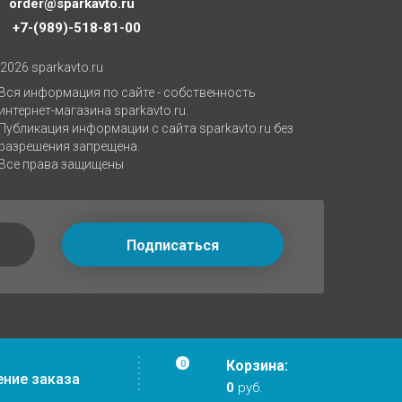
order@sparkavto.ru
+7-(989)-518-81-00
2026 sparkavto.ru
Вся информация по сайте - собственность
интернет-магазина sparkavto.ru.
Публикация информации с сайта sparkavto.ru без
разрешения запрещена.
Все права защищены
Подписаться
Корзина:
0
ние заказа
0
руб.