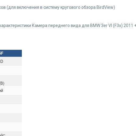
ов (для включения в систему кругового обзора BirdView)
характеристики Камера переднего вида для BMW 3er VI (F3x) 2011 
5F
CD
(В)
ий
0
0
С