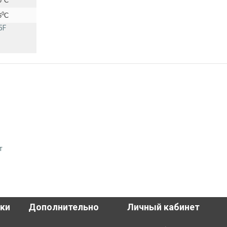
0
5
С
5F
т
ки
Дополнительно
Личный кабинет