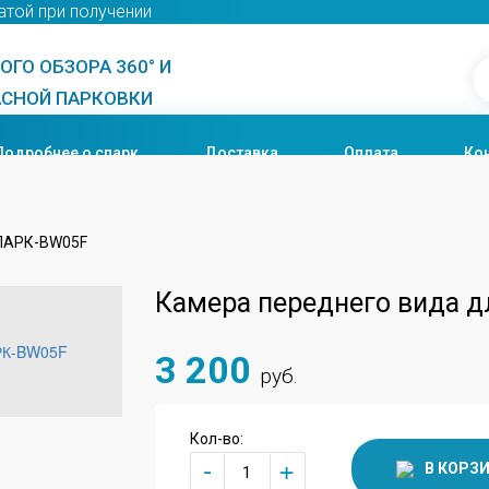
атой при получении
ГО ОБЗОРА 360° И
СНОЙ ПАРКОВКИ
Подробнее о спарк
Доставка
Оплата
Ко
сПАРК-BW05F
Камера переднего вида 
3 200
руб.
Кол-во:
+
-
В КОРЗ