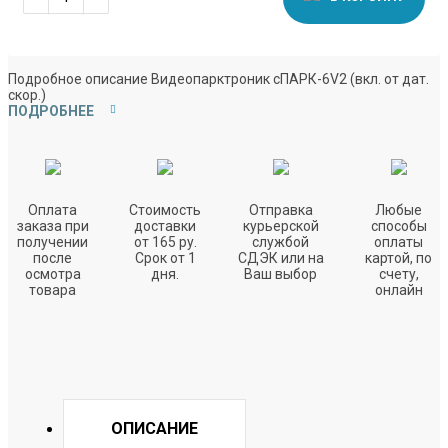
Подробное описание Видеопарктроник сПАРК-6V2 (вкл. от дат.
скор.)
ПОДРОБНЕЕ
Оплата
Стоимость
Отправка
Любые
заказа при
доставки
курьерской
способы
получении
от 165 ру.
службой
оплаты
после
Срок от 1
СДЭК или на
картой, по
осмотра
дня.
Ваш выбор
счету,
товара
онлайн
ОПИСАНИЕ