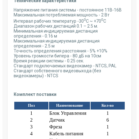
Технические характеристики
Напряжение питания системы - постоянное 11В-16В
Максимальная потребляемая мощность - 2 Вт
0
0
Интервал рабочих температур -30
С ~ +70
С
Диапазон рабочих дистанций 0.1 – 2.5 м.
Минимальная индицируемая дистанция
определения - 0.16 м
Максимальная индицируемая дистанция
определения - 2.5 м
Точность определения расстояния - 5% +10%
Уровень громкости бипера - 80 дБ на 10см
Время реакции системы - 0.25 сек.
Стандарт подключаемых видеокамер - NTCS, PAL
Стандарт собственного видеовыхода (без
видеокамеры) - NTCS
Комплект поставки
Поз
Наименование
Кол-во
1
Блок Управления
1
2
Датчик
6
3
Фреза
1
4
Кабель питания
1