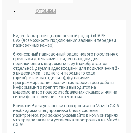
ОТЗЫВЫ
ВидеоПарктроник (парковочный радар) сПАРК
6V2 (возможность подключения задней и передней
парковочных камер)
6-сенсорный парковочный радар нового поколения с
врезными датчиками, с видеовыходом для
подключения к видеомонитору (приобретается
отдельно), двумя видеовходами для подключения
2-
х
видеокамер - заднего и переднего хода
(приобретается отдельно), функциями
программирования различных параметров работы.
Информация о препятствии выводится на
видеомонитор поверх изображения с камеры или на
синем фоне в случае её отсутствия.
Внимание! для установки парктроника на Mazda CX-5
необходима спец прошивка блока системы
парктроника, при заказе указывайте в комментариях
что предполагается установка парктроника на Mazda
CX-5!