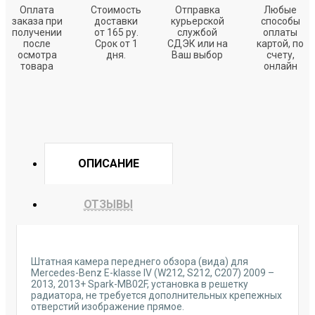
Оплата
Стоимость
Отправка
Любые
заказа при
доставки
курьерской
способы
получении
от 165 ру.
службой
оплаты
после
Срок от 1
СДЭК или на
картой, по
осмотра
дня.
Ваш выбор
счету,
товара
онлайн
ОПИСАНИЕ
ОТЗЫВЫ
Штатная камера переднего обзора (вида) для
Mercedes-Benz E-klasse IV (W212, S212, C207) 2009 –
2013, 2013+ Spark-MB02F, установка в решетку
радиатора, не требуется дополнительных крепежных
отверстий изображение прямое.