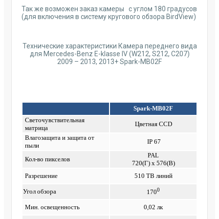
Так же возможен заказ камеры с углом 180 градусов
(для включения в систему кругового обзора BirdView)
Технические характеристики Камера переднего вида
для Mercedes-Benz E-klasse IV (W212, S212, C207)
2009 – 2013, 2013+ Spark-MB02F
Spark-MB02F
Светочувствительная
Цветная CCD
матрица
Влагозащита и защита от
IP 67
пыли
PAL
Кол-во пикселов
720(Г) x 576(В)
Разрешение
510 ТВ линий
0
Угол обзора
170
Мин. освещенность
0,02 лк