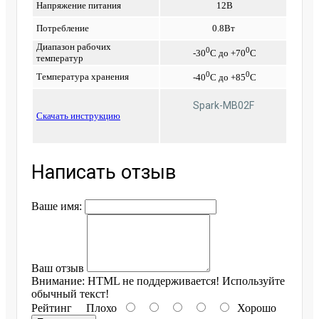
Напряжение питания
12В
Потребление
0.8Вт
Диапазон рабочих
0
0
-30
С до +70
С
температур
0
0
Температура хранения
-40
С до +85
С
Spark-MB02F
Cкачать инструкцию
Написать отзыв
Ваше имя:
Ваш отзыв
Внимание:
HTML не поддерживается! Используйте
обычный текст!
Рейтинг
Плохо
Хорошо