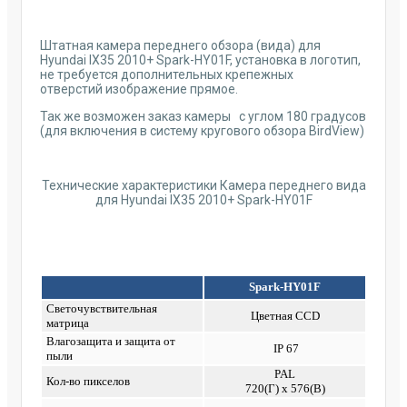
Штатная камера переднего обзора (вида) для
Hyundai IX35 2010+ Spark-HY01F, установка в логотип,
не требуется дополнительных крепежных
отверстий изображение прямое.
Так же возможен заказ камеры с углом 180 градусов
(для включения в систему кругового обзора BirdView)
Технические характеристики Камера переднего вида
для Hyundai IX35 2010+ Spark-HY01F
Spark-HY01F
Светочувствительная
Цветная CCD
матрица
Влагозащита и защита от
IP 67
пыли
PAL
Кол-во пикселов
720(Г) x 576(В)