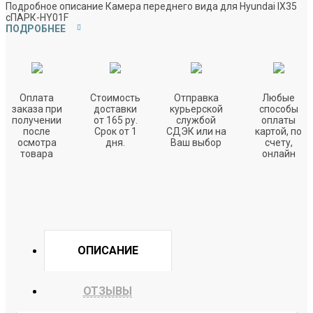
Подробное описание Камера переднего вида для Hyundai IX35
сПАРК-HY01F
ПОДРОБНЕЕ
Оплата
Стоимость
Отправка
Любые
заказа при
доставки
курьерской
способы
получении
от 165 ру.
службой
оплаты
после
Срок от 1
СДЭК или на
картой, по
осмотра
дня.
Ваш выбор
счету,
товара
онлайн
ОПИСАНИЕ
ОТЗЫВЫ