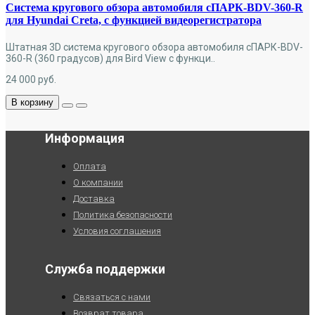
Система кругового обзора автомобиля сПАРК-BDV-360-R
для Hyundai Creta, с функцией видеорегистратора
Штатная 3D система кругового обзора автомобиля сПАРК-BDV-
360-R (360 градусов) для Bird View с функци..
24 000
руб.
В корзину
Информация
Оплата
О компании
Доставка
Политика безопасности
Условия соглашения
Служба поддержки
Связаться с нами
Возврат товара