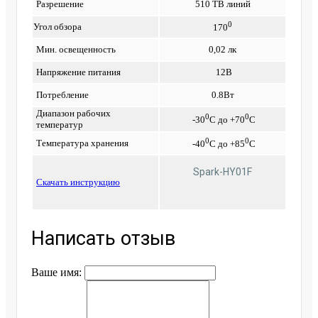
Разрешение
510 ТВ линий
0
Угол обзора
170
Мин. освещенность
0,02 лк
Напряжение питания
12В
Потребление
0.8Вт
Диапазон рабочих
0
0
-30
С до +70
С
температур
0
0
Температура хранения
-40
С до +85
С
Spark-HY01F
Cкачать инструкцию
Написать отзыв
Ваше имя: