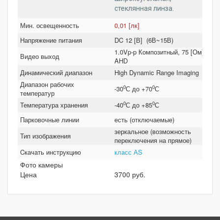
стеклянная линза.
Мин. освещенность
0,01 [лк]
Напряжение питания
DC 12 [В] (6В~15В)
1.0Vp-p Композитный, 75 [Ом] /
Видео выход
AHD
Динамический диапазон
High Dynamic Range Imaging
Диапазон рабочих
0
0
-30
С до +70
С
температур
0
0
Температура хранения
-40
С до +85
С
Парковочные линии
есть (отключаемые)
зеркальное (возможность
Тип изображения
переключения на прямое)
Cкачать инструкцию
класс АS
Фото камеры
Цена
3700 руб.