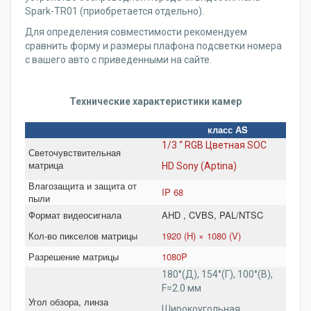
Spark-TR01 (приобретается отдельно).
Для определения совместимости рекомендуем
сравнить форму и размеры плафона подсветки номера
с вашего авто с приведенными на сайте.
Технические характеристики камер
класс АS
1/3 “ RGB Цветная SOC
Светочувствительная
матрица
HD Sony (Aptina)
Влагозащита и защита от
IP 68
пыли
Формат видеосигнала
AHD , CVBS, PAL/NTSC
Кол-во пикселов матрицы
1920 (H) × 1080 (V)
Разрешение матрицы
1080P
180°(Д), 154°(Г), 100°(В),
1
F=2.0 мм
Угол обзора, линза
Широкоугольная,