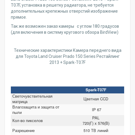
T07F, установка в решетку радиатора, не требуется
дополнительных крепежных отверстий изображение
прямое.
Так же возможен заказ камеры с углом 180 градусов
(для включения в систему кругового обзора BirdView)
Технические характеристики Камера переднего вида
для Toyota Land Cruiser Prado 150 Series Рестайлинг
2013 + Spark-T07F
Spark-T07F
Светочувствительная
Цветная CCD
матрица
Влагозащита и защита от
IP 67
пыли
PAL
Кол-во пикселов
720(Г) x 576(В)
Разрешение
510 ТВ линий