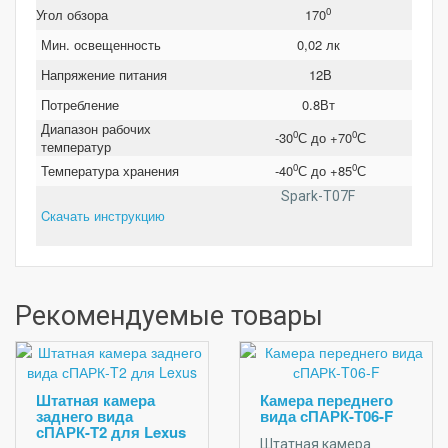
0
Угол обзора
170
Мин. освещенность
0,02 лк
Напряжение питания
12В
Потребление
0.8Вт
Диапазон рабочих
0
0
-30
С до +70
С
температур
0
0
Температура хранения
-40
С до +85
С
Spark-T07F
Cкачать инструкцию
Рекомендуемые товары
Штатная камера
Камера переднего
заднего вида
вида сПАРК-T06-F
сПАРК-T2 для Lexus
Штатная камера