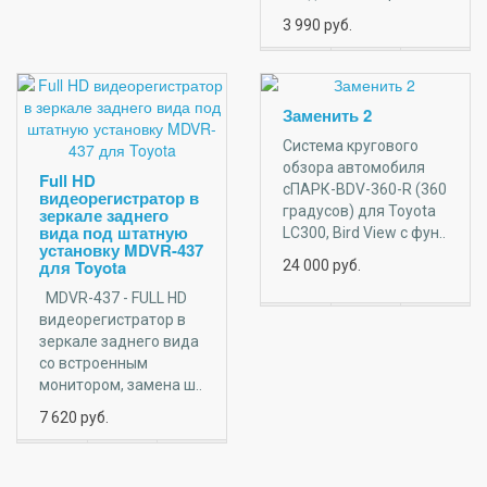
3 990
руб.
Заменить 2
Система кругового
обзора автомобиля
Full HD
сПАРК-BDV-360-R (360
видеорегистратор в
градусов) для Toyota
зеркале заднего
вида под штатную
LC300, Bird View с фун..
установку MDVR-437
для Toyota
24 000
руб.
MDVR-437 - FULL HD
видеорегистратор в
зеркале заднего вида
со встроенным
монитором, замена ш..
7 620
руб.