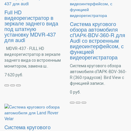
Full HD
видеорегистратор в
зеркале заднего вида
Cистема кругового
под штатную
обзора автомобиля
установку MDVR-437
сПАРК-BDV-360-R для
для audi
Audi со встроенным
видеоинтерфейсом, с
MDVR-437 - FULL HD
функцией
видеорегистратор в зеркале
видеорегистратора
заднего вида со встроенным
Cистема кругового обзора
монитором, замена ш..
автомобиля сПАРК-BDV-360-
7 620
руб.
R (360 градусов) Bird View с
функцией записи..
0
руб.
Cистема кругового