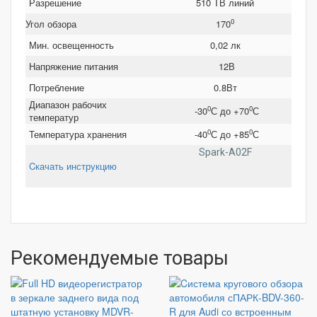
Разрешение
510 ТВ линий
0
Угол обзора
170
Мин. освещенность
0,02 лк
Напряжение питания
12В
Потребление
0.8Вт
Диапазон рабочих
0
0
-30
С до +70
С
температур
0
0
Температура хранения
-40
С до +85
С
Spark-A02F
Cкачать инструкцию
Рекомендуемые товары