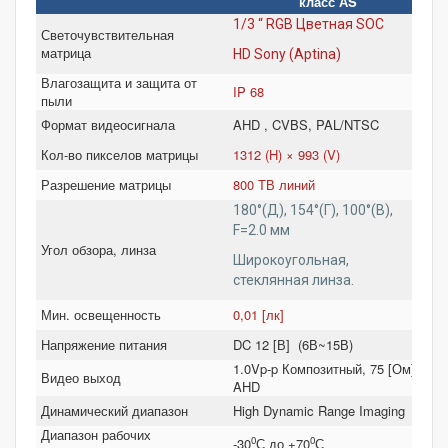
класс АS
1/3 “ RGB Цветная SOC
Светочувствительная
матрица
HD Sony (Aptina)
Влагозащита и защита от
IP 68
пыли
Формат видеосигнала
AHD , CVBS, PAL/NTSC
Кол-во пикселов матрицы
1312 (H) × 993 (V)
Разрешение матрицы
800 ТВ линий
180°(Д), 154°(Г), 100°(В),
1
F=2.0 мм
Угол обзора, линза
Широкоугольная,
стеклянная линза.
Мин. освещенность
0,01 [лк]
Напряжение питания
DC 12 [В] (6В~15В)
1.0Vp-p Композитный, 75 [Ом] /
Видео выход
AHD
Динамический диапазон
High Dynamic Range Imaging
Диапазон рабочих
0
0
-30
С до +70
С