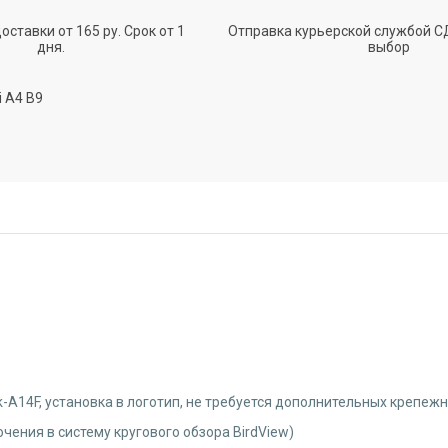
ставки от 165 ру. Срок от 1
Отправка курьерской службой С
дня.
выбор
 A4 B9
k-A14F, установка в логотип, не требуется дополнительных крепе
чения в систему кругового обзора BirdView)