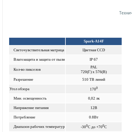
Технич
Spark-A14F
Светочувствительная матрица
Цветная CCD
Влагозащита и защита от пыли
IP 67
PAL
Кол-во пикселов
720(Г) x 576(В)
Разрешение
510 ТВ линий
0
Угол обзора
170
Мин. освещенность
0,02 лк
Напряжение питания
12В
Потребление
0.8Вт
0
0
Диапазон рабочих температур
-30
С до +70
С