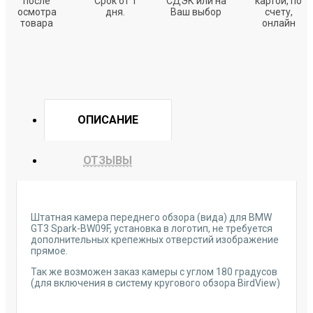
после
Срок от 1
СДЭК или на
картой, по
осмотра
дня.
Ваш выбор
счету,
товара
онлайн
ОПИСАНИЕ
ОТЗЫВЫ
Штатная камера переднего обзора (вида) для BMW
GT3 Spark-BW09F, установка в логотип, не требуется
дополнительных крепежных отверстий изображение
прямое.
Так же возможен заказ камеры с углом 180 градусов
(для включения в систему кругового обзора BirdView)