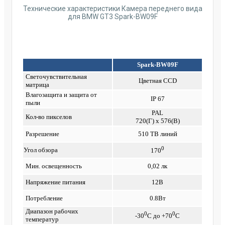
Технические характеристики Камера переднего вида
для BMW GT3 Spark-BW09F
Spark-BW09F
Светочувствительная
Цветная CCD
матрица
Влагозащита и защита от
IP 67
пыли
PAL
Кол-во пикселов
720(Г) x 576(В)
Разрешение
510 ТВ линий
0
Угол обзора
170
Мин. освещенность
0,02 лк
Напряжение питания
12В
Потребление
0.8Вт
Диапазон рабочих
0
0
-30
С до +70
С
температур