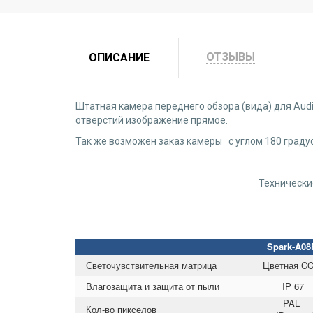
ОТЗЫВЫ
ОПИСАНИЕ
Штатная камера переднего обзора (вида) для Audi 
отверстий изображение прямое.
Так же возможен заказ камеры с углом 180 градус
Технические
Spark-A08
Светочувствительная матрица
Цветная C
Влагозащита и защита от пыли
IP 67
PAL
Кол-во пикселов