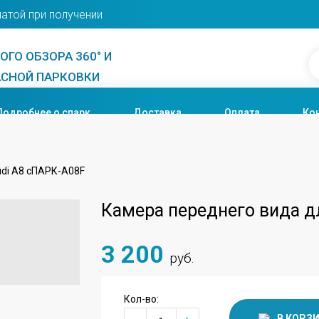
латой при получении
ГО ОБЗОРА 360° И
СНОЙ ПАРКОВКИ
Подробнее о спарк
Доставка
Оплата
Ко
udi A8 сПАРК-A08F
Камера переднего вида д
3 200
руб.
Кол-во:
+
-
В КОРЗ