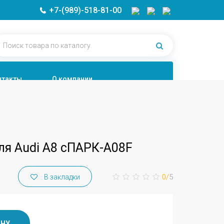
+7-(989)-518-81-00
нтакты
О компании
ля Audi A8 сПАРК-A08F
0/
5
В закладки
ИНУ