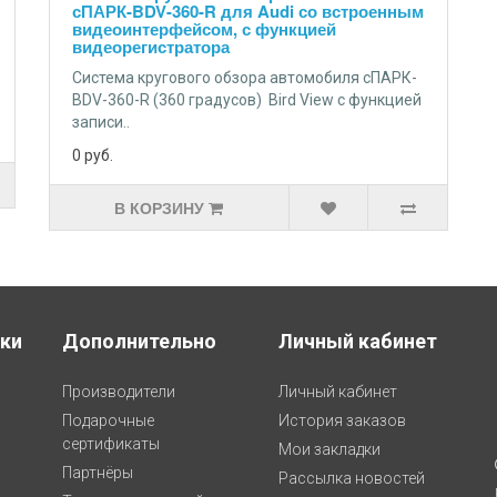
сПАРК-BDV-360-R для Audi со встроенным
видеоинтерфейсом, с функцией
видеорегистратора
Cистема кругового обзора автомобиля сПАРК-
BDV-360-R (360 градусов) Bird View с функцией
записи..
0
руб.
В КОРЗИНУ
ки
Дополнительно
Личный кабинет
Производители
Личный кабинет
Подарочные
История заказов
сертификаты
Мои закладки
Партнёры
Рассылка новостей