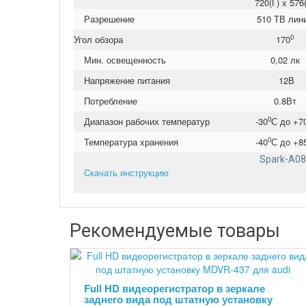
720(Г) x 576
Разрешение
510 ТВ лин
0
Угол обзора
170
Мин. освещенность
0,02 лк
Напряжение питания
12В
Потребление
0.8Вт
0
Диапазон рабочих температур
-30
С до +7
0
Температура хранения
-40
С до +8
Spark-A08
Cкачать инструкцию
Рекомендуемые товары
Full HD видеорегистратор в зеркале
заднего вида под штатную установку