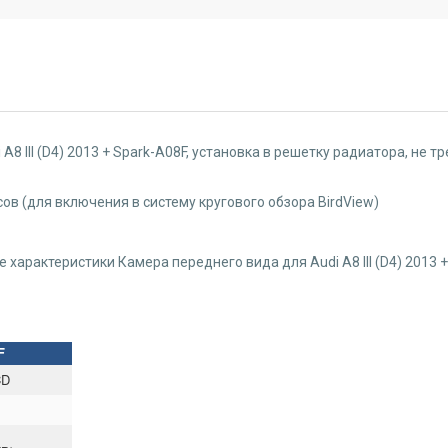
A8 III (D4) 2013 + Spark-A08F, установка в решетку радиатора, не
ов (для включения в систему кругового обзора BirdView)
 характеристики Камера переднего вида для Audi A8 III (D4) 2013 
F
CD