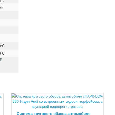
(В)
ий
0
0
С
0
5
С
F
Cистема кругового обзора автомобиля