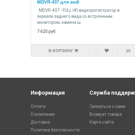
MDVR-437 для audi
MDVR-437 - FULL HD видеорегистратор в
зеркале заднего вида со встроенным
монитором, замена ш..
7 620
руб.
В КОРЗИНУ
Информация
Служба поддерж
Оплата
Связаться с нами
О компании
Возврат товара
Доставка
Карта сайта
Политика безопасности