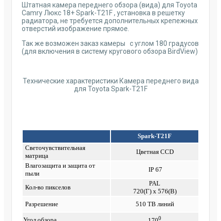
Штатная камера переднего обзора (вида) для Toyota
Camry Люкс 18+ Spark-T21F , установка в решетку
радиатора, не требуется дополнительных крепежных
отверстий изображение прямое.
Так же возможен заказ камеры с углом 180 градусов
(для включения в систему кругового обзора BirdView)
Технические характеристики Камера переднего вида
для Toyota Spark-T21F
Spark-T21F
Светочувствительная
Цветная CCD
матрица
Влагозащита и защита от
IP 67
пыли
PAL
Кол-во пикселов
720(Г) x 576(В)
Разрешение
510 ТВ линий
0
Угол обзора
170